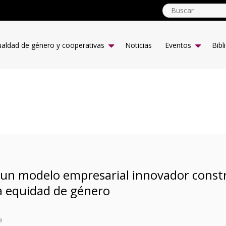
Gender
Equality
ualdad de género y cooperativas
Noticias
Eventos
Bibl
Main
menu
ES
, un modelo empresarial innovador const
 la equidad de género
9