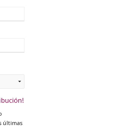
ibución!
o
s últimas