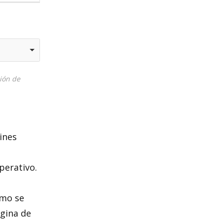
ción de
ines
perativo.
ómo se
ágina de