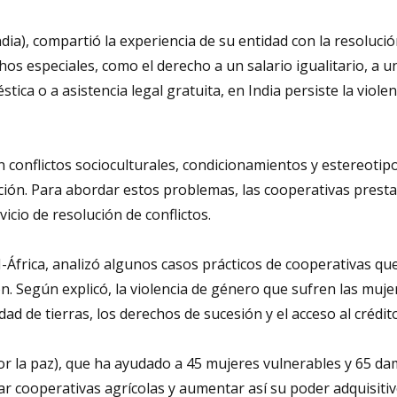
India), compartió la experiencia de su entidad con la resoluci
hos especiales, como el derecho a un salario igualitario, a u
tica o a asistencia legal gratuita, en India persiste la viole
n conflictos socioculturales, condicionamientos y estereotip
ación. Para abordar estos problemas, las cooperativas prest
icio de resolución de conflictos.
-África, analizó algunos casos prácticos de cooperativas qu
n. Según explicó, la violencia de género que sufren las muje
ad de tierras, los derechos de sucesión y el acceso al crédito
r la paz), que ha ayudado a 45 mujeres vulnerables y 65 da
ear cooperativas agrícolas y aumentar así su poder adquisiti