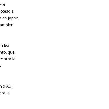
Por
acceso a
e de Japón,
 también
én
las
nto, que
contra la
s
n (FAO)
bre la