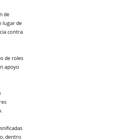
ón de
n lugar de
ncia contra
os de roles
an apoyo
e
res
.
mnificadas
vo, dentro