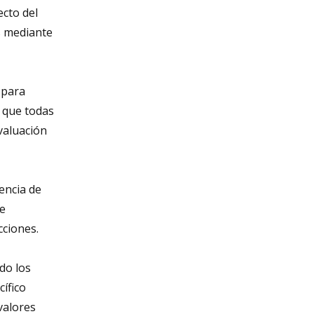
cto del
s mediante
 para
ó que todas
evaluación
lencia de
 e
cciones.
do los
cífico
valores