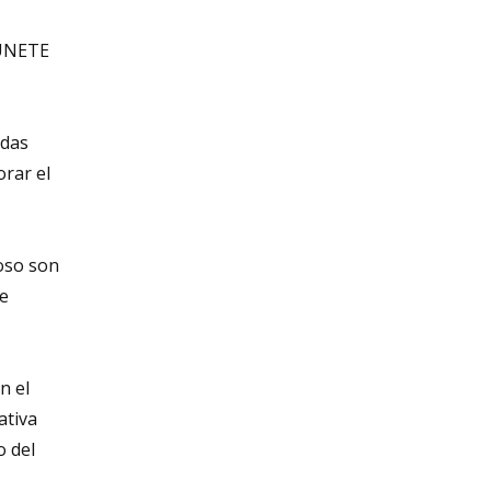
ÚNETE
idas
orar el
coso son
e
n el
ativa
o del