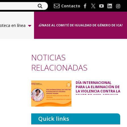
Contacto
ioteca en línea
¡ÚNASE AL COMITÉ DE IGUALDAD DE GÉNERO DE ICA!
NOTICIAS
RELACIONADAS
DÍA INTERNACIONAL
PARA LA ELIMINACIÓN DE
LA VIOLENCIA CONTRA LA
MUJER DE 2022: MENSAJE
DE XIOMARA NUÑEZ DE
CÉSPEDES, PRESIDENTA
DEL COMITÉ DE EQUIDAD
DE GÉNERO DE LA ACI
Quick links