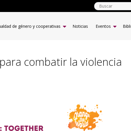
Gender
Equality
ualdad de género y cooperativas
Noticias
Eventos
Bibl
Main
menu
ES
para combatir la violencia
s