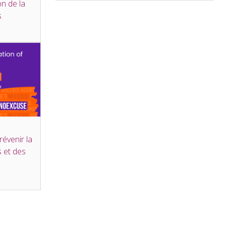
on de la
s
révenir la
s et des