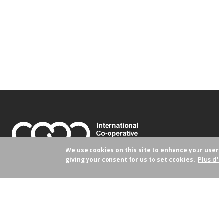
We use cookies on this site to enhance your use
Plus d'
giving your consent for us to set cookies.
Avenue Milcamps 105
1030 Brussels, Belgium
genderequality@ica.coop
+32 (2) 743 10 3